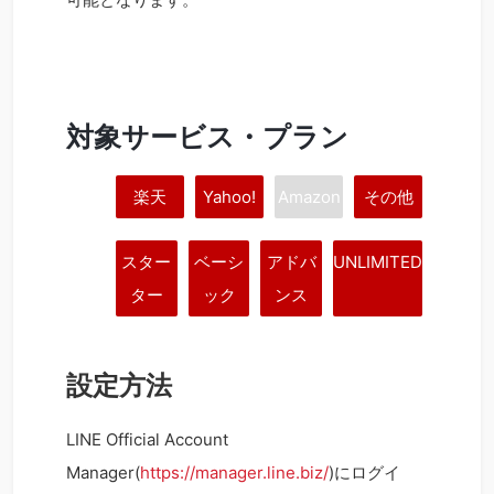
対象サービス・プラン
楽天
Yahoo!
Amazon
その他
スター
ベーシ
アドバ
UNLIMITED
ター
ック
ンス
設定方法
LINE Official Account
Manager(
https://manager.line.biz/
)にログイ