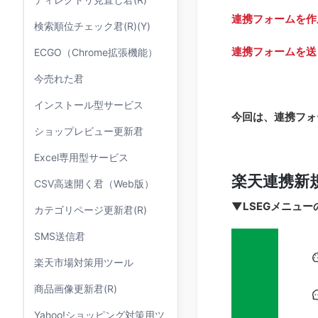
連携フォームを作
検索順位チェック君(R)(Y)
連携フォームを送
ECGO（Chrome拡張機能）
今売れた君
インストール型サービス
今回は、連携フォ
ショップレビュー更新君
Excel専用型サービス
楽天連携新
CSV高速開く君（Web版）
▼
LSEGメニュー
カテゴリページ更新君(R)
SMS送信君
楽天市場対策用ツール
商品画像更新君(R)
Yahoo!ショッピング対策用ツ