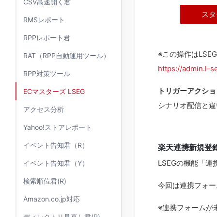
CSV高速開く君
スタ
RMSレポート
RPPレポート君
※この操作はLS
RAT（RPP自動運用ツール）
https://admin.l-
RPP対策ツール
トリガーアクショ
ECマスターズ LSEG
シナリオ配信と違
アクセス分析
Yahoo!ストアレポート
イベント告知君（R）
楽天連携新規登
LSEGの機能「
イベント告知君（Y）
検索順位君(R)
今回は連携フォー
Amazon.co.jp対応
※連携フォームが
ディレクトリ見直し君(R)