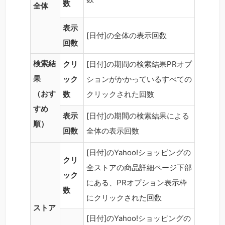
数
全体
表示
[日付]の全体の表示回数
回数
検索結
クリ
[日付]の期間の検索結果PRオプ
果
ック
ションがかかっているすべての
（おす
数
クリックされた回数
すめ
表示
[日付]の期間の検索結果による
順）
回数
全体の表示回数
[日付]のYahoo!ショッピングの
クリ
全ストアの商品詳細ページ下部
ック
にある、PRオプション表示枠
数
にクリックされた回数
ストア
[日付]のYahoo!ショッピングの