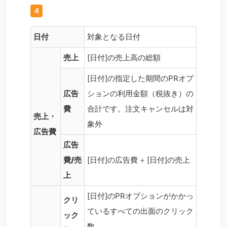
4
日付
対象となる日付
売上
[日付]の売上高の総額
[日付]の指定した期間のPRオプ
広告
ションの利用金額（税抜き）の
費
合計です。注文キャンセルは対
売上・
象外
広告費
広告
費/売
[日付]の広告費 ÷ [日付]の売上
上
[日付]のPRオプションがかかっ
クリ
ているすべての出面のクリック
ック
数