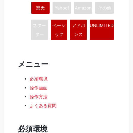
楽天
Yahoo!
Amazon
その他
スター
ベーシ
アドバ
UNLIMITED
ター
ック
ンス
メニュー
必須環境
操作画面
操作方法
よくある質問
必須環境